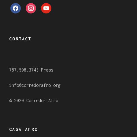
f
i
y
a
n
o
c
s
u
e
t
t
CONTACT
b
a
u
o
g
b
o
r
e
787.508.3743 Press
k
a
m
info@corredorafro.org
© 2020 Corredor Afro
CASA AFRO