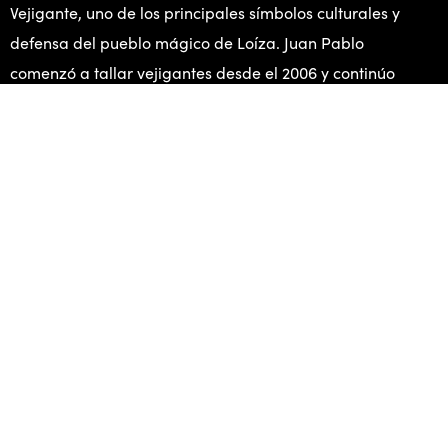
Vejigante, uno de los principales símbolos culturales y
defensa del pueblo mágico de Loíza. Juan Pablo
comenzó a tallar vejigantes desde el 2006 y continúo
practicando este arte siguiendo los pasos de los
artistas plásticos y maestros artesanos como: Castor
Ayala, Raúl Ayala, Samuel Lind, Daniel Lind, Juan Luis
Sanchez y Carlos Ayala Calcaño.
CANDELA CANDELA ES POSIBLE GRACIAS A: