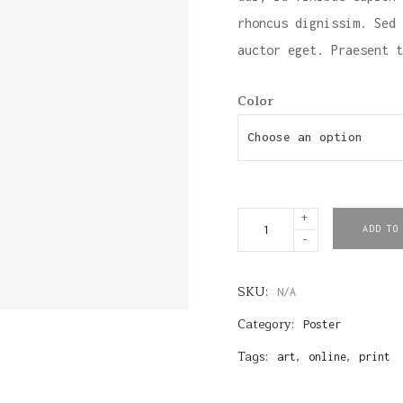
rhoncus dignissim. Sed 
auctor eget. Praesent t
Color
Choose an option
+
P
ADD TO
-
o
s
SKU:
N/A
t
Category:
Poster
e
Tags:
,
,
r
art
online
print
N