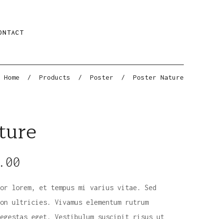
ONTACT
Home
/
Products
/
Poster
/
Poster Nature
ture
.00
or lorem, et tempus mi varius vitae. Sed
on ultricies. Vivamus elementum rutrum
egestas eget. Vestibulum suscipit risus ut