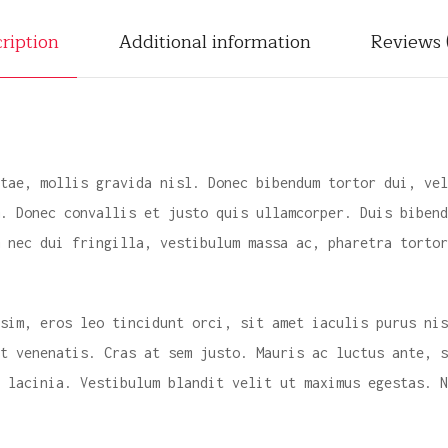
a
ription
Additional information
Reviews 
t
u
r
e
q
tae, mollis gravida nisl. Donec bibendum tortor dui, vel
u
. Donec convallis et justo quis ullamcorper. Duis bibend
a
 nec dui fringilla, vestibulum massa ac, pharetra tortor
n
t
i
sim, eros leo tincidunt orci, sit amet iaculis purus nis
t
t venenatis. Cras at sem justo. Mauris ac luctus ante, 
y
 lacinia. Vestibulum blandit velit ut maximus egestas. N