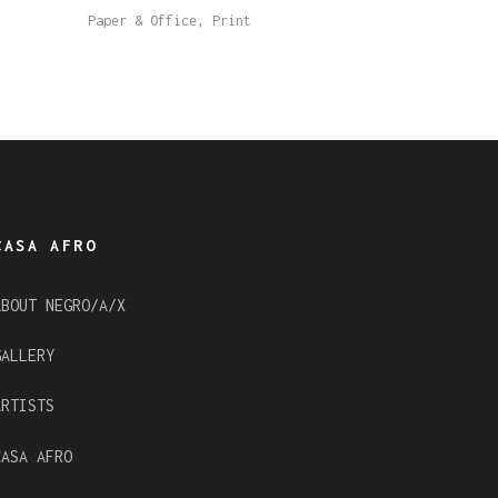
Paper & Office
,
Print
CASA AFRO
ABOUT NEGRO/A/X
GALLERY
ARTISTS
CASA AFRO