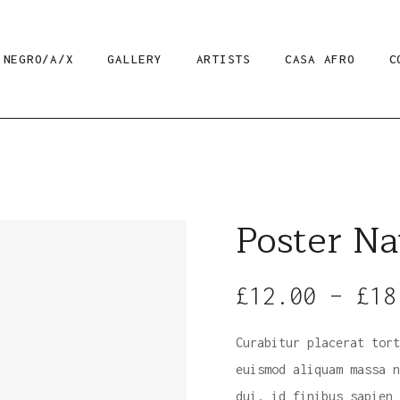
 NEGRO/A/X
GALLERY
ARTISTS
CASA AFRO
C
Poster Na
£
12.00
–
£
18
Curabitur placerat tort
euismod aliquam massa n
dui, id finibus sapien 