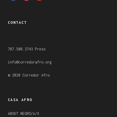
a
n
o
c
s
u
e
t
t
CONTACT
b
a
u
o
g
b
o
r
e
787.508.3743 Press
k
a
m
info@corredorafro.org
© 2020 Corredor Afro
CASA AFRO
ABOUT NEGRO/A/X