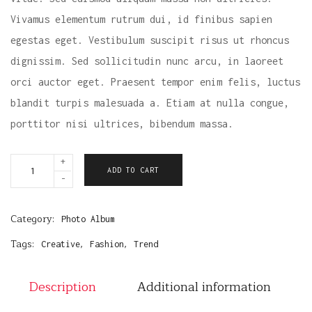
Vivamus elementum rutrum dui, id finibus sapien
egestas eget. Vestibulum suscipit risus ut rhoncus
dignissim. Sed sollicitudin nunc arcu, in laoreet
orci auctor eget. Praesent tempor enim felis, luctus
blandit turpis malesuada a. Etiam at nulla congue,
porttitor nisi ultrices, bibendum massa.
+
L
ADD TO CART
-
i
f
Category:
Photo Album
e
Tags:
,
,
Creative
Fashion
Trend
I
n
Description
Additional information
P
i