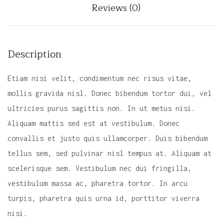
Reviews (0)
c
t
u
Description
r
e
Etiam nisi velit, condimentum nec risus vitae,
s
mollis gravida nisl. Donec bibendum tortor dui, vel
q
ultricies purus sagittis non. In ut metus nisi.
u
Aliquam mattis sed est at vestibulum. Donec
a
convallis et justo quis ullamcorper. Duis bibendum
n
tellus sem, sed pulvinar nisl tempus at. Aliquam at
t
scelerisque sem. Vestibulum nec dui fringilla,
i
vestibulum massa ac, pharetra tortor. In arcu
t
turpis, pharetra quis urna id, porttitor viverra
y
nisi.